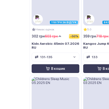
118 ГРН ЗА ВІДГУК
84 
Немає оцінок
5.0
302 грн
603 грн
359 грн
718 грн
-50%
Kids Aerobic 45min 07.2026
Kangoo Jump K
RU
RU
131-135
133
В кошик
В к