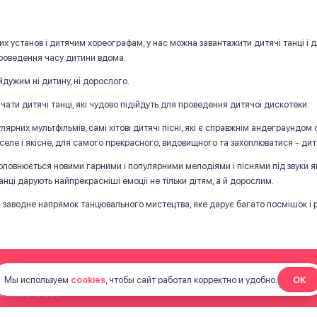
ьних установ і дитячим хореографам, у нас можна завантажити дитячі танці і
проведення часу дитини вдома.
йдужим ні дитину, ні дорослого.
ти дитячі танці, які чудово підійдуть для проведення дитячої дискотеки.
пулярних мультфільмів, самі хітові дитячі пісні, які є справжнім андеграундо
веселе і якісне, для самого прекрасного, видовищного та захоплюватися - ди
повнюється новими гарними і популярними мелодіями і піснями під звуки як
нці дарують найпрекрасніші емоції не тільки дітям, а й дорослим.
і заводне напрямок танцювального мистецтва, яке дарує багато посмішок і р
Мы используем
cookies
, чтобы сайт работал корректно и удобно.
ОК
Гол
ой нежелательной