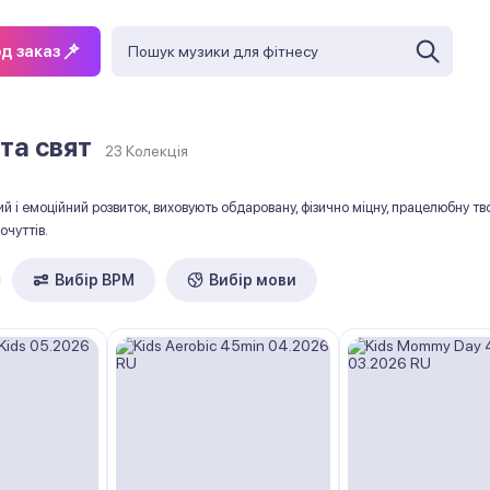
д заказ
та свят
23 Колекція
й і емоційний розвиток, виховують обдаровану, фізично міцну, працелюбну т
очуттів.
Вибір ВРМ
Вибір мови