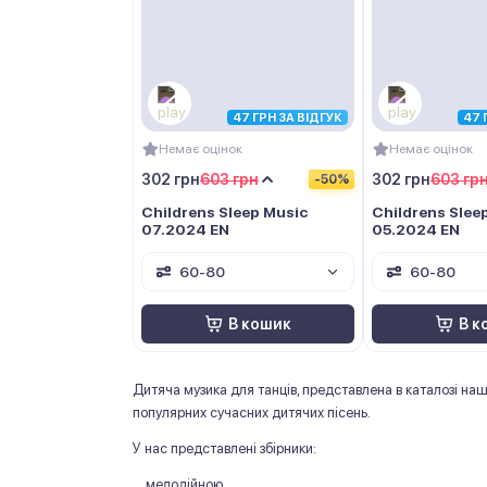
47 ГРН ЗА ВІДГУК
47 
Немає оцінок
Немає оцінок
302 грн
603 грн
302 грн
603 гр
-50%
Childrens Sleep Music
Childrens Slee
07.2024 EN
05.2024 EN
60-80
60-80
В кошик
В к
Дитяча музика для танців, представлена в каталозі нашо
популярних сучасних дитячих пісень.
У нас представлені збірники:
мелодійною