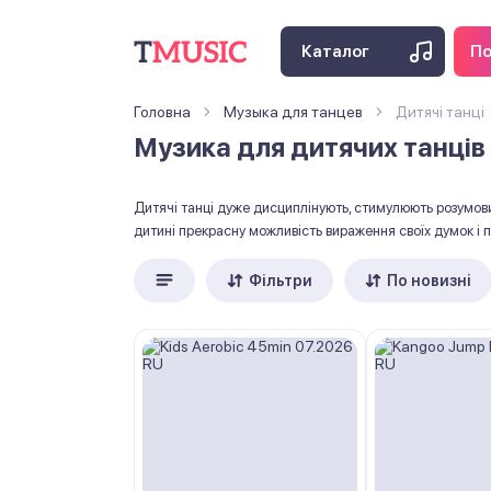
Каталог
По
Головна
Музыка для танцев
Дитячі танці
Музика для дитячих танців 
Дитячі танці дуже дисциплінують, стимулюють розумови
дитині прекрасну можливість вираження своїх думок і п
Фільтри
По новизні