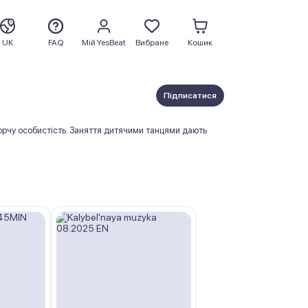
UK
FAQ
Мій YesBeat
Вибране
Кошик
Підписатися
ворчу особистість. Заняття дитячими танцями дають