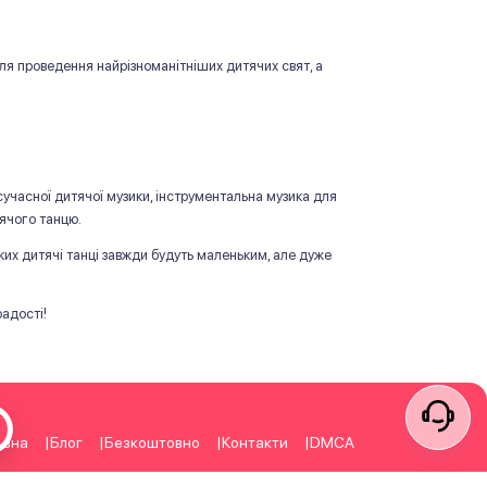
 для проведення найрізноманітніших дитячих свят, а
м сучасної дитячої музики, інструментальна музика для
тячого танцю.
их дитячі танці завжди будуть маленьким, але дуже
адості!
овна
Блог
Безкоштовно
Контакти
DMCA