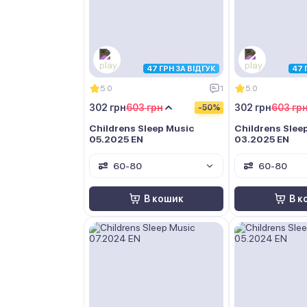
47 ГРН ЗА ВІДГУК
47 
5.0
1
5.0
302 грн
603 грн
302 грн
603 гр
-50%
Childrens Sleep Music
Childrens Slee
05.2025 EN
03.2025 EN
60-80
60-80
В кошик
В к