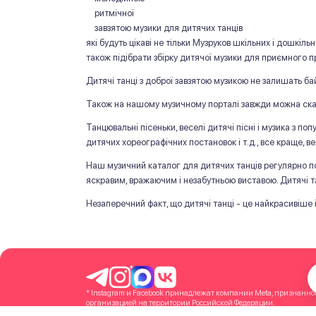
ритмічної
завзятою музики для дитячих танців
які будуть цікаві не тільки Музруков шкільних і дошкіл
також підібрати збірку дитячої музики для приємного 
Дитячі танці з доброї завзятою музикою не залишать ба
Також на нашому музичному порталі завжди можна скача
Танцювальні пісеньки, веселі дитячі пісні і музика з по
дитячих хореографічних постановок і т.д., все краще, 
Наш музичний каталог для дитячих танців регулярно по
яскравим, вражаючим і незабутньою виставою. Дитячі та
Незаперечний факт, що дитячі танці - це найкрасивіше 
*
* Instagram и Facebook принадлежат компании Meta, признанн
организацией на территории Российской Федерации.