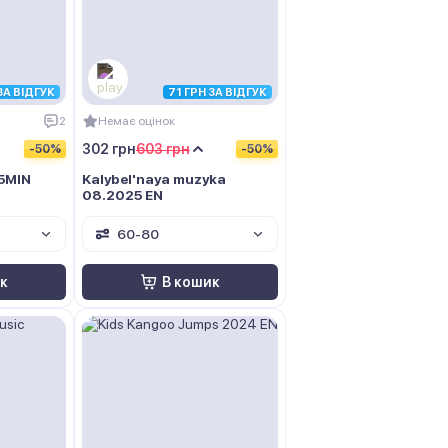
ЗА ВІДГУК
71 ГРН ЗА ВІДГУК
2
Немає оцінок
302 грн
603 грн
-50%
-50%
5MIN
Kalybel'naya muzyka
08.2025 EN
60-80
к
В кошик