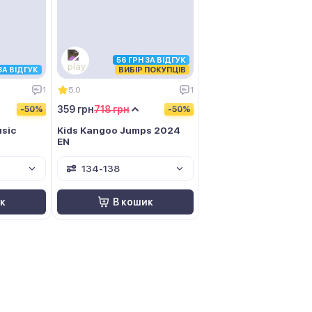
56 ГРН ЗА ВІДГУК
ЗА ВІДГУК
ВИБІР ПОКУПЦІВ
1
5.0
1
359 грн
718 грн
-50%
-50%
usic
Kids Kangoo Jumps 2024
EN
134-138
к
В кошик