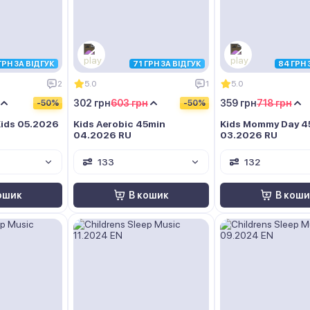
ГРН ЗА ВІДГУК
71 ГРН ЗА ВІДГУК
84 ГРН 
2
5.0
1
5.0
302 грн
603 грн
359 грн
718 грн
-50%
-50%
ids 05.2026
Kids Aerobic 45min
Kids Mommy Day 4
04.2026 RU
03.2026 RU
133
132
ошик
В кошик
В коши