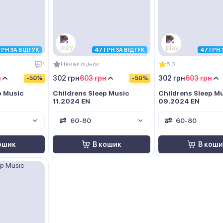
ГРН ЗА ВІДГУК
47 ГРН ЗА ВІДГУК
47 ГРН 
1
Немає оцінок
5.0
н
302 грн
603 грн
302 грн
603 грн
-50%
-50%
p Music
Childrens Sleep Music
Childrens Sleep M
11.2024 EN
09.2024 EN
60-80
60-80
ошик
В кошик
В коши