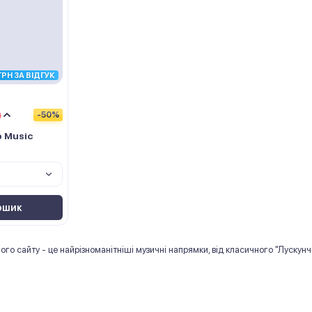
ГРН ЗА ВІДГУК
н
-50%
p Music
ошик
го сайту - це найрізноманітніші музичні напрямки, від класичного "Лускунчик