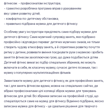
фітнесом: - професіоналізм інструктора;
- грамотно розроблена програма вправ з урахуванням
віку і рівня розвитку дітей;
- комфортна по-дитячому обстановка;
- правильно підібрана музика для дитячого фітнесу.
Особливу увагу інструктори приділяють саме підбору музики для
дитячого фітнесу. Саме музичний супровід занять, яке підібрано
професійно і відповідно переваг дитячих музичних смаків, не тільки
створить чудову атмосферу занять, а й сприятиме розвитку почуття
ритму у дитини, розвивати вміння поєднувати рухи з музикою і зробить
заняття фітнесом захоплюючою грою, що дуже подобається дітям .
Дитячий фітнес вимагає підбір спеціальних збірників, які можуть
включати в себе, як класичну музику, сучасні дитячі пісеньки, так і
музику з популярних мультиплікаційних фільмів.
Завантажити музику для дитячого фітнесу, як для професійних занять,
так і для занять фітнесом вдома, можна на спеціальних сайтах, де
зібрані професіоналами цілі колекції збірок музики для тренувань
фітнесом для дітей. Всі збірники записані на професійній студії, що
спеціалізується саме на музиці для фітнесу. Відмінно підібрана, якісно
записана музика для фітнесу - це ідеальне рішення для творчого