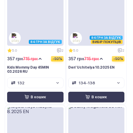
84 ГРН ЗА ВІДГУК
84 ГРН ЗА ВІДГУК
ВИБІР ПОКУПЦІВ
5.0
2
5.0
2
357 грн
715 грн
357 грн
715 грн
-50%
-50%
Kids Mommy Day 45MIN
Den' Uchitelya 10.2025 EN
03.2026 RU
132
134-138
В кошик
В кошик