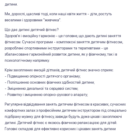
дитини.
Ми, дорослі, щасливі тоді, коли наші квіти життя - діти, ростуть
веселими і здоровими "живчика".
Що дає дитині дитячий фітнес?
Здоров'я і емоційну гармонію - це головне, що дають дитині заняття
фітнесом. Сучасні програми - комплексні заняття дитячим фітнесом,
розроблені спортивними інструкторами та терапевтами - це
збалансоване гармонійний розвиток дитини, як у фізичному, так і в
психологічному напрямку.
Крім захоплених емоцій дітлахів, дитячий фітнес значно сприяє:
- Підвищенню опірності дитячого організму;
- Поліпшенню основних фізичних здібностей дитини;
- Зміцненню дихальної та серцевої систем;
- Розвитку і зміцненню опорно-рухового апарату;
Регулярне відвідування занять дитячим фітнесом в красивих, сучасних
комфортних залах з професійним дитячим інструктором під спеціально
підібрану музику для фітнесу, завжди будуть дуже цікаві і захоплюючі
дитині. Дитячий фітнес є якоюсь фізичною релаксацією для дітей.
Головні складові для ефективно корисних і цікавих занять дитини