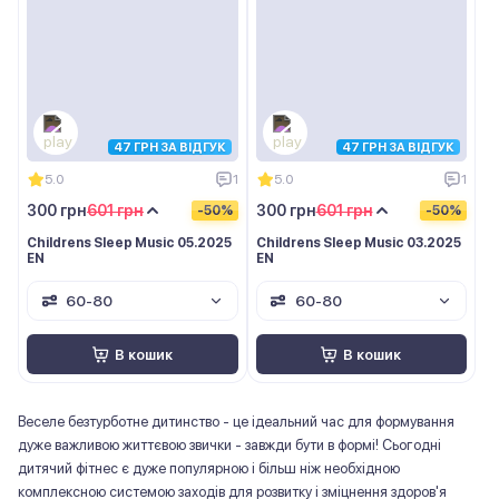
47 ГРН ЗА ВІДГУК
47 ГРН ЗА ВІДГУК
5.0
1
5.0
1
300 грн
601 грн
300 грн
601 грн
-50%
-50%
Childrens Sleep Music 05.2025
Childrens Sleep Music 03.2025
EN
EN
60-80
60-80
В кошик
В кошик
Веселе безтурботне дитинство - це ідеальний час для формування
дуже важливою життєвою звички - завжди бути в формі! Сьогодні
дитячий фітнес є дуже популярною і більш ніж необхідною
комплексною системою заходів для розвитку і зміцнення здоров'я