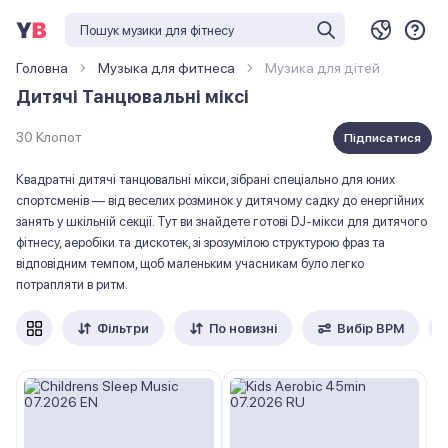
Головна
Музыка для фитнеса
Музика для дітей
Дитячі Танцювальні міксі
30 Клопот
Підписатися
Квадратні дитячі танцювальні мікси, зібрані спеціально для юних
спортсменів — від веселих розминок у дитячому садку до енергійних
занять у шкільній секції. Тут ви знайдете готові DJ-мікси для дитячого
фітнесу, аеробіки та дискотек, зі зрозумілою структурою фраз та
відповідним темпом, щоб маленьким учасникам було легко
потрапляти в ритм.
Фільтри
По новизні
Вибір ВРМ