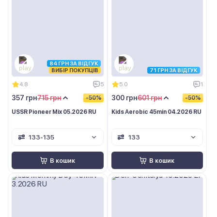
84 ГРН ЗА ВІДГУК
ВИБІР ПОКУПЦІВ
71 ГРН ЗА ВІДГУК
4.8
5
5.0
1
357 грн
715 грн
300 грн
601 грн
-50%
-50%
USSR Pioneer Mix 05.2026 RU
Kids Aerobic 45min 04.2026 RU
133-135
133
В кошик
В кошик