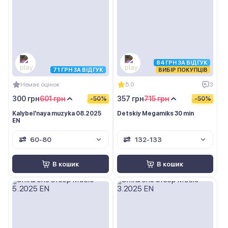
84 ГРН ЗА ВІДГУК
71 ГРН ЗА ВІДГУК
ВИБІР ПОКУПЦІВ
Немає оцінок
5.0
3
300 грн
601 грн
357 грн
715 грн
-50%
-50%
Kalybel'naya muzyka 08.2025
Detskiy Megamiks 30 min
EN
60-80
132-133
В кошик
В кошик