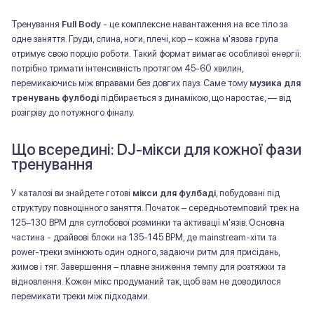
Тренування
Full Body
- це комплексне навантаження на все тіло за
одне заняття. Груди, спина, ноги, плечі, кор – кожна м'язова група
отримує свою порцію роботи. Такий формат вимагає особливої ​​енергії:
потрібно тримати інтенсивність протягом 45-60 хвилин,
перемикаючись між вправами без довгих пауз. Саме тому
музика для
тренувань фулбоді
підбирається з динамікою, що наростає, — від
розігріву до потужного фіналу.
Що всередині: DJ-мікси для кожної фази
тренування
У каталозі ви знайдете готові
мікси для фулбаді
, побудовані під
структуру повноцінного заняття. Початок – середньотемповий трек на
125–130 BPM для суглобової розминки та активації м'язів. Основна
частина - драйвові блоки на 135-145 BPM, де mainstream-хіти та
power-треки змінюють один одного, задаючи ритм для присідань,
жимов і тяг. Завершення – плавне зниження темпу для розтяжки та
відновлення. Кожен мікс продуманий так, щоб вам не доводилося
перемикати треки між підходами.