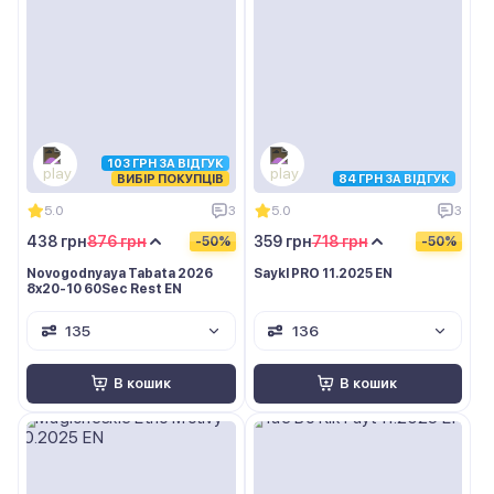
103 ГРН ЗА ВІДГУК
ВИБІР ПОКУПЦІВ
84 ГРН ЗА ВІДГУК
5.0
3
5.0
3
438 грн
876 грн
359 грн
718 грн
-50%
-50%
Novogodnyaya Tabata 2026
Saykl PRO 11.2025 EN
8x20-10 60Sec Rest EN
135
136
В кошик
В кошик