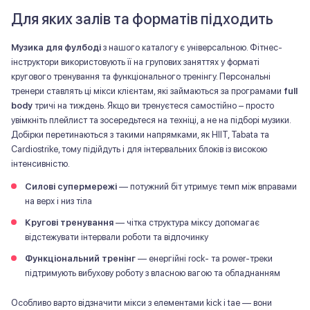
Для яких залів та форматів підходить
Музика для фулбоді
з нашого каталогу є універсальною. Фітнес-
інструктори використовують її на групових заняттях у форматі
кругового тренування та функціонального тренінгу. Персональні
тренери ставлять ці мікси клієнтам, які займаються за програмами
full
body
тричі на тиждень. Якщо ви тренуєтеся самостійно – просто
увімкніть плейлист та зосередьтеся на техніці, а не на підборі музики.
Добірки перетинаються з такими напрямками, як HIIT, Tabata та
Cardiostrike, тому підійдуть і для інтервальних блоків із високою
інтенсивністю.
Силові супермережі
— потужний біт утримує темп між вправами
на верх і низ тіла
Кругові тренування
— чітка структура міксу допомагає
відстежувати інтервали роботи та відпочинку
Функціональний тренінг
— енергійні rock- та power-треки
підтримують вибухову роботу з власною вагою та обладнанням
Особливо варто відзначити мікси з елементами kick і tae — вони