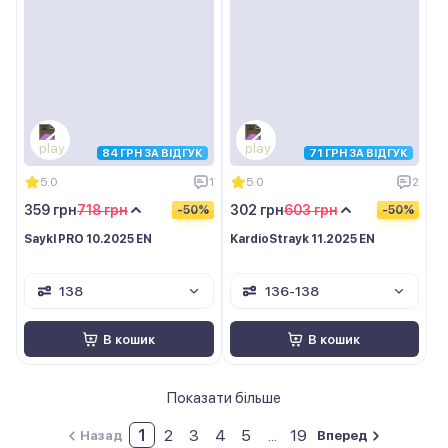
84 ГРН ЗА ВІДГУК
71 ГРН ЗА ВІДГУК
5.0
1
5.0
2
359 грн
718 грн
302 грн
603 грн
-50%
-50%
Saykl PRO 10.2025 EN
KardioStrayk 11.2025 EN
138
136-138
В кошик
В кошик
Показати більше
1
2
3
4
5
...
19
Назад
Вперед