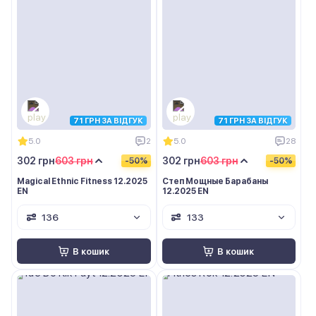
71 ГРН ЗА ВІДГУК
71 ГРН ЗА ВІДГУК
5.0
2
5.0
28
302 грн
603 грн
302 грн
603 грн
-50%
-50%
Magical Ethnic Fitness 12.2025
Степ Мощные Барабаны
EN
12.2025 EN
136
133
В кошик
В кошик