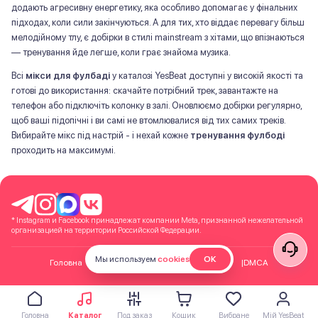
додають агресивну енергетику, яка особливо допомагає у фінальних
підходах, коли сили закінчуються. А для тих, хто віддає перевагу більш
мелодійному тлу, є добірки в стилі mainstream з хітами, що впізнаються
— тренування йде легше, коли грає знайома музика.
Всі
мікси для фулбаді
у каталозі YesBeat доступні у високій якості та
готові до використання: скачайте потрібний трек, завантажте на
телефон або підключіть колонку в залі. Оновлюємо добірки регулярно,
щоб ваші підопічні і ви самі не втомлювалися від тих самих треків.
Вибирайте мікс під настрій - і нехай кожне
тренування фулбоді
проходить на максимумі.
*
* Instagram и Facebook принадлежат компании Meta, признанной нежелательной
организацией на территории Российской Федерации.
Мы используем
cookies
ОК
Головна
Блог
Безкоштовно
Контакти
DMCA
Головна
Каталог
Под заказ
Кошик
Вибране
Мій YesBeat