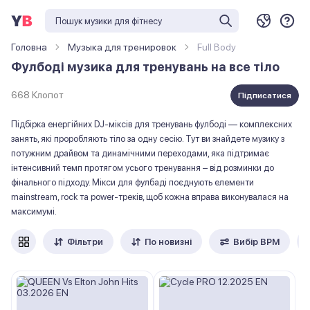
Головна
Музыка для тренировок
Full Body
Фулбоді музика для тренувань на все тіло
668 Клопот
Підписатися
Підбірка енергійних DJ-міксів для тренувань фулбоді — комплексних
занять, які проробляють тіло за одну сесію. Тут ви знайдете музику з
потужним драйвом та динамічними переходами, яка підтримає
інтенсивний темп протягом усього тренування – від розминки до
фінального підходу. Мікси для фулбаді поєднують елементи
mainstream, rock та power-треків, щоб кожна вправа виконувалася на
максимумі.
Фільтри
По новизні
Вибір ВРМ