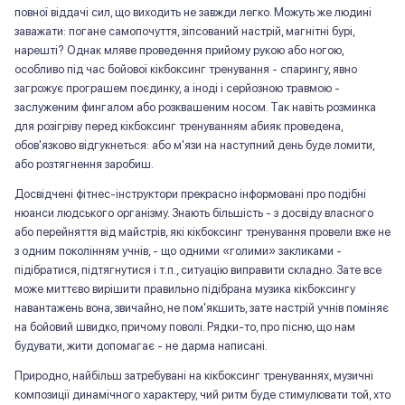
повної віддачі сил, що виходить не завжди легко. Можуть же людині
заважати: погане самопочуття, зіпсований настрій, магнітні бурі,
нарешті? Однак мляве проведення прийому рукою або ногою,
особливо під час бойової кікбоксинг тренування - спарингу, явно
загрожує програшем поєдинку, а іноді і серйозною травмою -
заслуженим фингалом або розквашеним носом. Так навіть розминка
для розігріву перед кікбоксинг тренуванням абияк проведена,
обов'язково відгукнеться: або м'язи на наступний день буде ломити,
або розтягнення заробиш.
Досвідчені фітнес-інструктори прекрасно інформовані про подібні
нюанси людського організму. Знають більшість - з досвіду власного
або перейняття від майстрів, які кікбоксинг тренування провели вже не
з одним поколінням учнів, - що одними «голими» закликами -
підібратися, підтягнутися і т.п., ситуацію виправити складно. Зате все
може миттєво вирішити правильно підібрана музика кікбоксингу
навантажень вона, звичайно, не пом'якшить, зате настрій учнів поміняє
на бойовий швидко, причому поволі. Рядки-то, про пісню, що нам
будувати, жити допомагає - не дарма написані.
Природно, найбільш затребувані на кікбоксинг тренуваннях, музичні
композиції динамічного характеру, чий ритм буде стимулювати той, хто