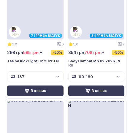
71 ГРН ЗА ВІДГУК
84 ГРН ЗА ВІДГУК
5.0
6
5.0
2
298 грн
595 грн
354 грн
708 грн
-50%
-50%
Tae bo Kick Fight 02.2026 EN
Body Combat Mix 02.2026 EN
RU
137
90-180
В кошик
В кошик