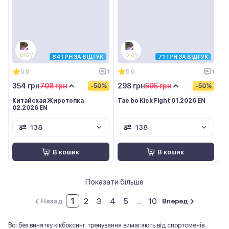
84 ГРН ЗА ВІДГУК
71 ГРН ЗА ВІДГУК
5.0
1
5.0
1
354 грн
708 грн
298 грн
595 грн
-50%
-50%
Китайская Жиротопка
Tae bo Kick Fight 01.2026 EN
02.2026 EN
138
138
В кошик
В кошик
Показати більше
1
2
3
4
5
...
10
Назад
Вперед
Всі без винятку кікбоксинг тренування вимагають від спортсменів