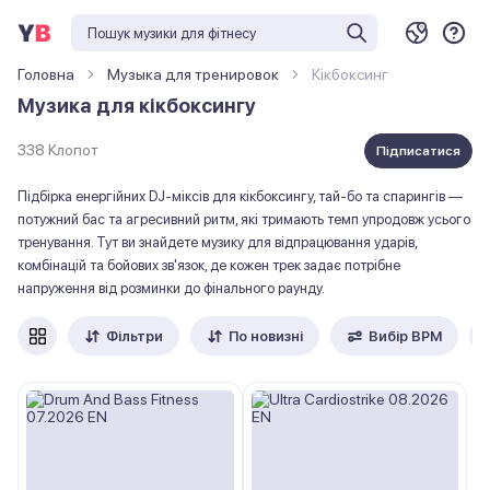
Головна
Музыка для тренировок
Кікбоксинг
Музика для кікбоксингу
338 Клопот
Підписатися
Підбірка енергійних DJ-міксів для кікбоксингу, тай-бо та спарингів —
потужний бас та агресивний ритм, які тримають темп упродовж усього
тренування. Тут ви знайдете музику для відпрацювання ударів,
комбінацій та бойових зв'язок, де кожен трек задає потрібне
напруження від розминки до фінального раунду.
Фільтри
По новизні
Вибір ВРМ