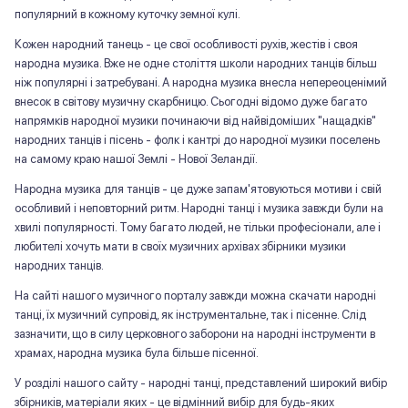
популярний в кожному куточку земної кулі.
Кожен народний танець - це свої особливості рухів, жестів і своя
народна музика. Вже не одне століття школи народних танців більш
ніж популярні і затребувані. А народна музика внесла непереоценімий
внесок в світову музичну скарбницю. Сьогодні відомо дуже багато
напрямків народної музики починаючи від найвідоміших "нащадків"
народних танців і пісень - фолк і кантрі до народної музики поселень
на самому краю нашої Землі - Нової Зеландії.
Народна музика для танців - це дуже запам'ятовуються мотиви і свій
особливий і неповторний ритм. Народні танці і музика завжди були на
хвилі популярності. Тому багато людей, не тільки професіонали, але і
любителі хочуть мати в своїх музичних архівах збірники музики
народних танців.
На сайті нашого музичного порталу завжди можна скачати народні
танці, їх музичний супровід, як інструментальне, так і пісенне. Слід
зазначити, що в силу церковного заборони на народні інструменти в
храмах, народна музика була більше пісенної.
У розділі нашого сайту - народні танці, представлений широкий вибір
збірників, матеріали яких - це відмінний вибір для будь-яких