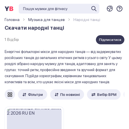
Головна
Музыка для танцев
Народні танці
Cкачати народні танці
1 Відбір
Підписатися
Енергічні фольклорні мікси для народних танців — від задерикуватих
російських танців до запальних етнічних ритмів з усього світу. У цьому
розділі зібрано народну музику для танців, адаптовану для занять у
групах: точний ритм, професійне зведення та зручний формат для
скачування. Підійде хореографам, керівникам танцювальних
колективів та всім, хто шукає якісні мікси для народних танців.
Фільтри
По новизні
Вибір ВРМ