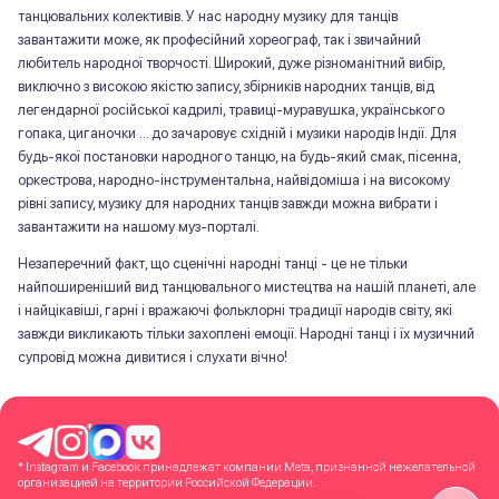
танцювальних колективів. У нас народну музику для танців
завантажити може, як професійний хореограф, так і звичайний
любитель народної творчості. Широкий, дуже різноманітний вибір,
виключно з високою якістю запису, збірників народних танців, від
легендарної російської кадрилі, травиці-муравушка, українського
гопака, циганочки ... до зачаровує східній і музики народів Індії. Для
будь-якої постановки народного танцю, на будь-який смак, пісенна,
оркестрова, народно-інструментальна, найвідоміша і на високому
рівні запису, музику для народних танців завжди можна вибрати і
завантажити на нашому муз-порталі.
Незаперечний факт, що сценічні народні танці - це не тільки
найпоширеніший вид танцювального мистецтва на нашій планеті, але
і найцікавіші, гарні і вражаючі фольклорні традиції народів світу, які
завжди викликають тільки захоплені емоції. Народні танці і їх музичний
супровід можна дивитися і слухати вічно!
*
* Instagram и Facebook принадлежат компании Meta, признанной нежелательной
организацией на территории Российской Федерации.