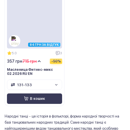
84 ГРН ЗА ВІДГУК
5.0
3
357 грн
715 грн
-50%
Масленица Фитнес-микс
02.2026 RU EN
131-133
В кошик
Народні танці - це історія в фольклорі, форма народної творчості на
базі танцювальних народних традицій. Саме народні танці є
найпоширенішим видом танцювального мистецтва, який особливо